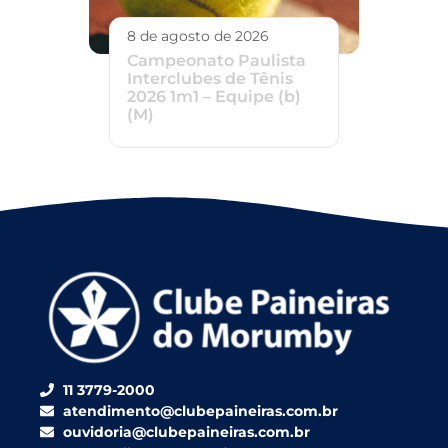
8 de agosto de 2026
Campeonato Paulista
Interclubes de Tênis
2026 1m1 – Equipe (b)
(M)
11 3779-2000
atendimento@clubepaineiras.com.br
ouvidoria@clubepaineiras.com.br