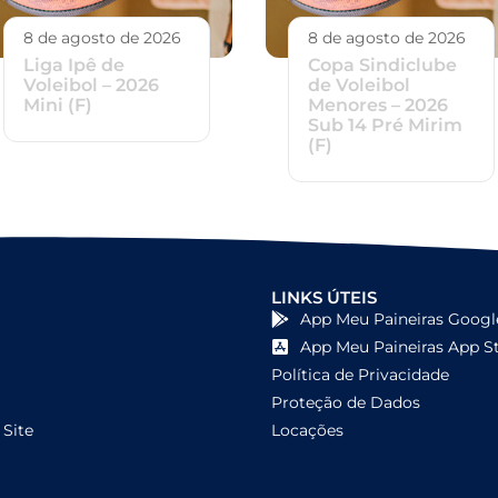
8 de agosto de 2026
8 de agosto de 2026
Liga Ipê de
Copa Sindiclube
Voleibol – 2026
de Voleibol
Mini (F)
Menores – 2026
Sub 14 Pré Mirim
(F)
LINKS ÚTEIS
App Meu Paineiras Googl
App Meu Paineiras App S
Política de Privacidade
Proteção de Dados
Site
Locações