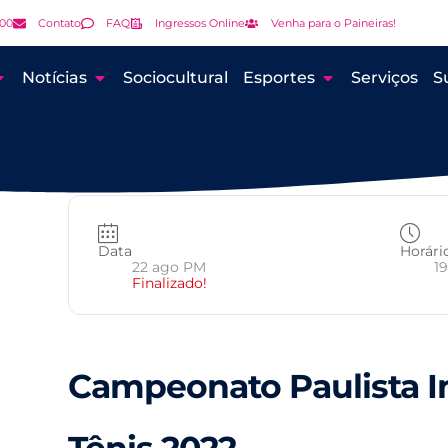
000
Contato
FAQ
Ingressos Online
Venha para o Paineiras!
Notícias
Sociocultural
Esportes
Serviços
S
Data
Horári
22 ago PM
19
Finalizado!
Campeonato Paulista I