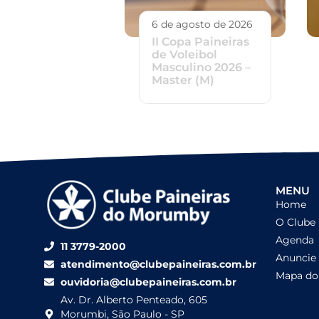
6 de agosto de 2026
II Copa Paineiras
de Voleibol
Masculino 2026 –
Master (M)
MENU
Home
O Clube
Agenda
11 3779-2000
Anuncie
atendimento@clubepaineiras.com.br
Mapa do 
ouvidoria@clubepaineiras.com.br
Av. Dr. Alberto Penteado, 605
Morumbi, São Paulo - SP