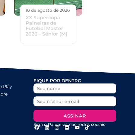
10 de agosto de 2026
XX Supercopa
Paineiras de
Futebol Master
2026 – Sênior (M)
FIQUE POR DENTRO
e Play
tore
ASSINAR
Siga o Paineiras nas redes sociais