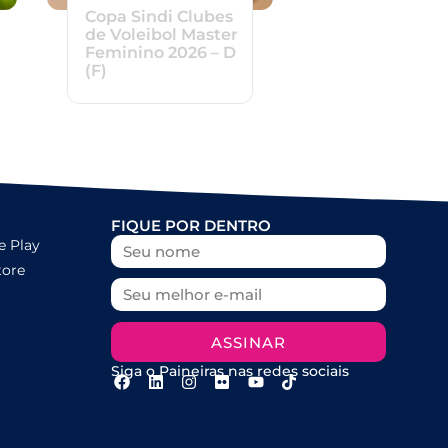
Copa Sindi Clubes
de Voleibol Master
Feminino 2026 – D
(F)
FIQUE POR DENTRO
e Play
tore
ASSINAR
Siga o Paineiras nas redes sociais