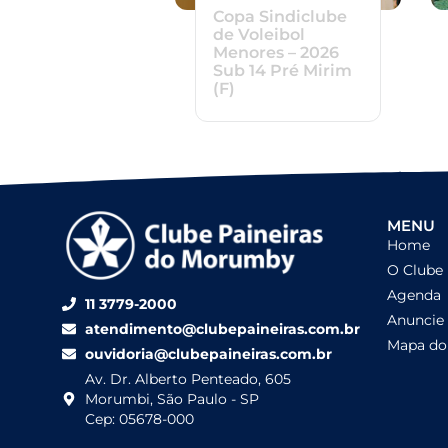
Copa Sindiclube
de Voleibol
Menores – 2026
Sub 14 Pré Mirim
(F)
MENU
Home
O Clube
Agenda
11 3779-2000
Anuncie
atendimento@clubepaineiras.com.br
Mapa do 
ouvidoria@clubepaineiras.com.br
Av. Dr. Alberto Penteado, 605
Morumbi, São Paulo - SP
Cep: 05678-000