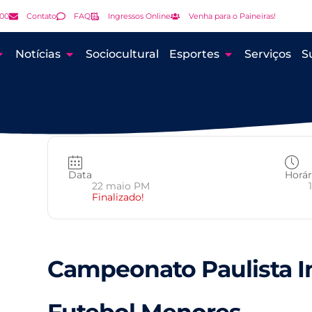
000
Contato
FAQ
Ingressos Online
Venha para o Paineiras!
Notícias
Sociocultural
Esportes
Serviços
S
Data
Horár
22 maio PM
Finalizado!
Campeonato Paulista I