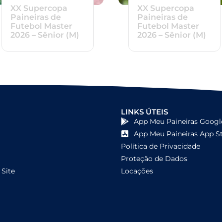
XX Supercopa
XX Supercopa
Paineiras de
Paineiras de
Futebol Master
Futebol Master
2026 – Sênior (M)
2026 – Sênior (M)
LINKS ÚTEIS
App Meu Paineiras Googl
App Meu Paineiras App S
Política de Privacidade
Proteção de Dados
Site
Locações