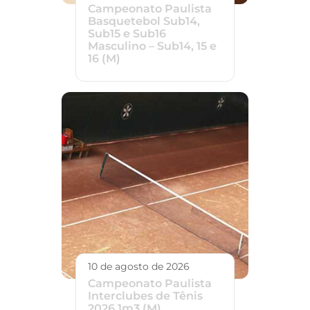
Campeonato Paulista
Basquetebol Sub14,
Sub15 e Sub16
Masculino – Sub14, 15 e
16 (M)
10 de agosto de 2026
Campeonato Paulista
Interclubes de Tênis
2026 1m3 (M)