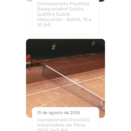
Campeonato Paulista
Basquetebol Sub14,
Sub15 e Sub16
Masculino – Sub14, 15 e
16 (M)
10 de agosto de 2026
Campeonato Paulista
Interclubes de Tênis
2026 1m3 (M)