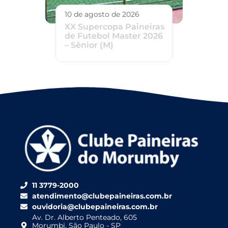
10 de agosto de 2026
XX Supercopa Paineiras
de Futebol Master 2026
– Sênior (M)
11 3779-2000
atendimento@clubepaineiras.com.br
ouvidoria@clubepaineiras.com.br
Av. Dr. Alberto Penteado, 605
Morumbi, São Paulo - SP