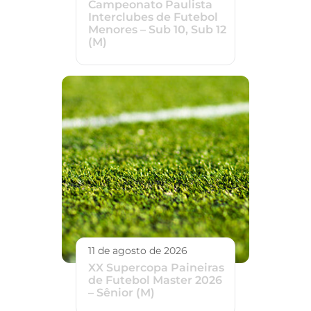
Campeonato Paulista
Interclubes de Futebol
Menores – Sub 10, Sub 12
(M)
11 de agosto de 2026
XX Supercopa Paineiras
de Futebol Master 2026
– Sênior (M)