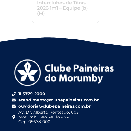
Interclubes de Tênis
2026 1m1 – Equipe (b)
(M)
11 3779-2000
atendimento@clubepaineiras.com.br
ouvidoria@clubepaineiras.com.br
Av. Dr. Alberto Penteado, 605
Morumbi, São Paulo - SP
Cep: 05678-000