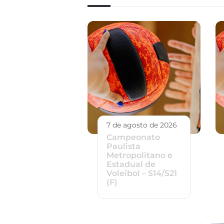
7 de agosto de 2026
Campeonato
Paulista
Metropolitano e
Estadual de
Voleibol – S14/S21
(F)