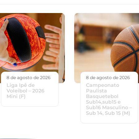
8 de agosto de 2026
8 de agosto de 2026
Liga Ipê de
Campeonato
Voleibol – 2026
Paulista
Mini (F)
Basquetebol
Sub14,sub15 e
Sub16 Masculino –
Sub 14, Sub 15 (M)