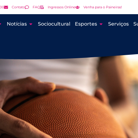
000
Contato
FAQ
Ingressos Online
Venha para o Paineiras!
Notícias
Sociocultural
Esportes
Serviços
S