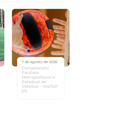
7 de agosto de 2026
Campeonato
Paulista
Metropolitano e
Estadual de
Voleibol – S14/S21
(F)