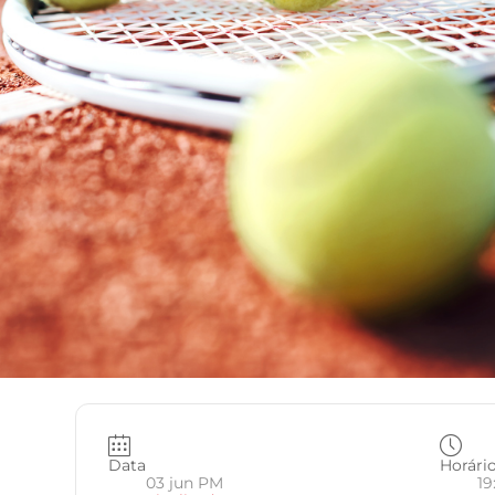
Data
Horári
03 jun PM
19