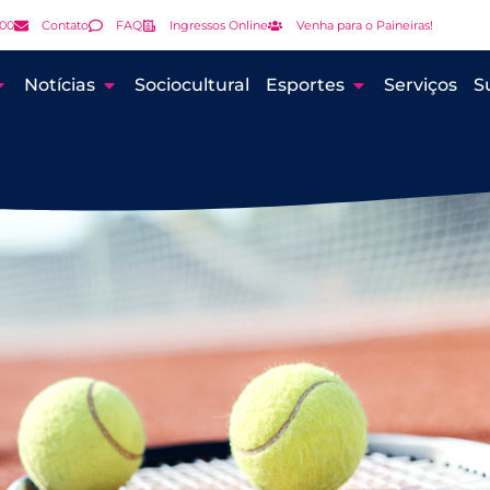
000
Contato
FAQ
Ingressos Online
Venha para o Paineiras!
Notícias
Sociocultural
Esportes
Serviços
S