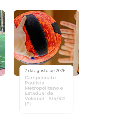
7 de agosto de 2026
Campeonato
Paulista
Metropolitano e
Estadual de
Voleibol – S14/S21
(F)