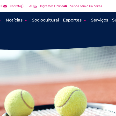
000
Contato
FAQ
Ingressos Online
Venha para o Paineiras!
Notícias
Sociocultural
Esportes
Serviços
S