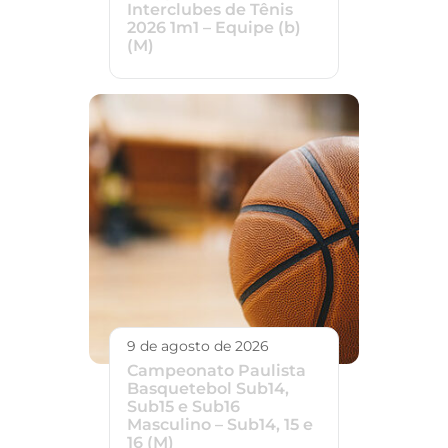
Interclubes de Tênis
2026 1m1 – Equipe (b)
(M)
9 de agosto de 2026
Campeonato Paulista
Basquetebol Sub14,
Sub15 e Sub16
Masculino – Sub14, 15 e
16 (M)