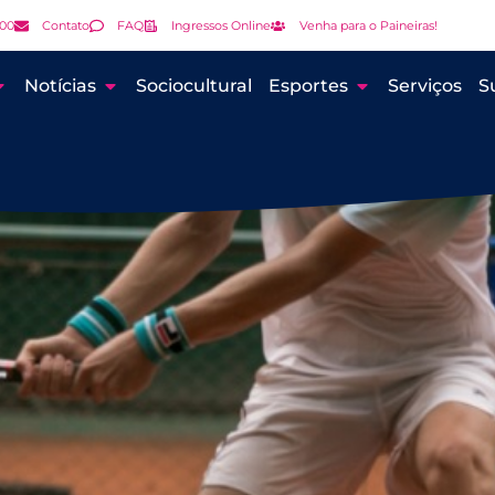
000
Contato
FAQ
Ingressos Online
Venha para o Paineiras!
Notícias
Sociocultural
Esportes
Serviços
S