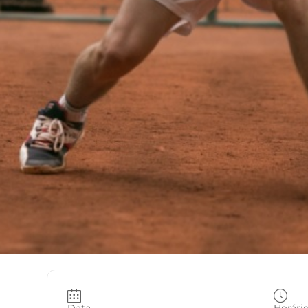
Data
Horári