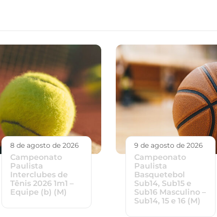
8 de agosto de 2026
9 de agosto de 2026
Campeonato
Campeonato
Paulista
Paulista
Interclubes de
Basquetebol
Tênis 2026 1m1 –
Sub14, Sub15 e
Equipe (b) (M)
Sub16 Masculino –
Sub14, 15 e 16 (M)