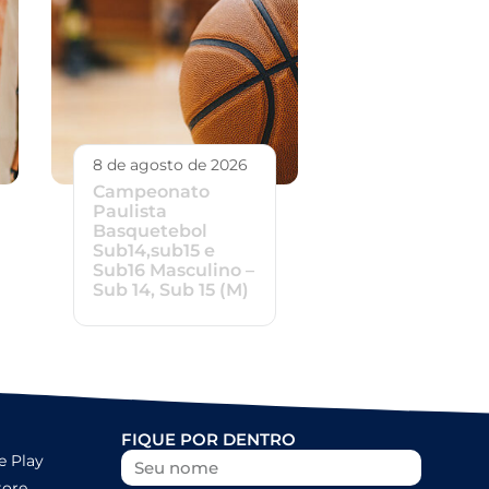
8 de agosto de 2026
Campeonato
Paulista
Basquetebol
Sub14,sub15 e
Sub16 Masculino –
Sub 14, Sub 15 (M)
FIQUE POR DENTRO
e Play
tore