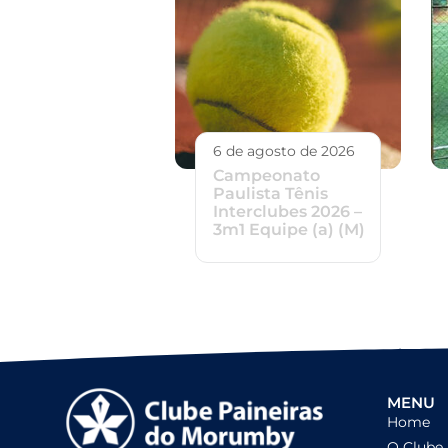
6 de agosto de 2026
Campeonato
Paulista Tênis
Interclubes 2026 –
3m1 Equipe (a) (M)
MENU
Home
O Clube