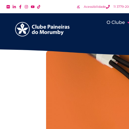
Acessibilidade
11 3779-2
O Clube