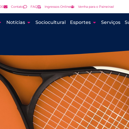
000
Contato
FAQ
Ingressos Online
Venha para o Paineiras!
Notícias
Sociocultural
Esportes
Serviços
S