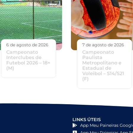
6 de agosto de 2026
7 de agosto de 2026
Campeonato
Campeonato
Interclubes de
Paulista
Futebol 2026 – 18+
Metropolitano e
(M)
Estadual de
Voleibol – S14/S21
(F)
LINKS ÚTEIS
App Meu Paineiras Googl
App Meu Paineiras App S