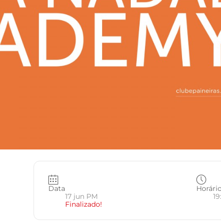
Data
Horári
17 jun PM
19
Finalizado!