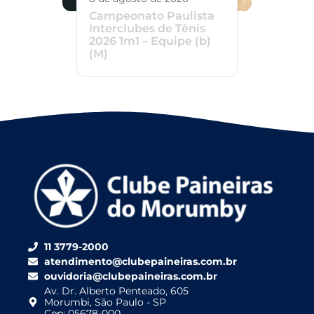
Campeonato Paulista
Interclubes de Tênis
2026 1m1 – Equipe (b)
(M)
11 3779-2000
atendimento@clubepaineiras.com.br
ouvidoria@clubepaineiras.com.br
Av. Dr. Alberto Penteado, 605
Morumbi, São Paulo - SP
Cep: 05678-000