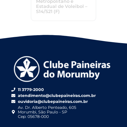
Metropolitano e
Estadual de Voleibol –
S14/S21 (F)
11 3779-2000
atendimento@clubepaineiras.com.br
ouvidoria@clubepaineiras.com.br
Av. Dr. Alberto Penteado, 605
Morumbi, São Paulo - SP
Cep: 05678-000