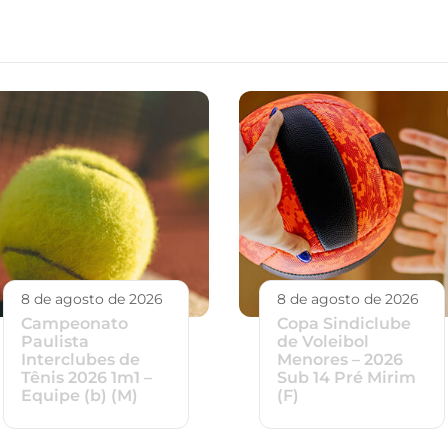
8 de agosto de 2026
8 de agosto de 2026
Campeonato
Copa Sindiclube
Paulista
de Voleibol
Interclubes de
Menores – 2026
Tênis 2026 1m1 –
Sub 14 Pré Mirim
Equipe (b) (M)
(F)