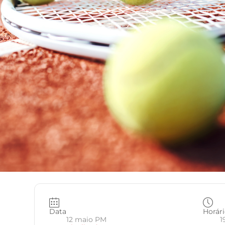
Data
Horár
12 maio PM
1