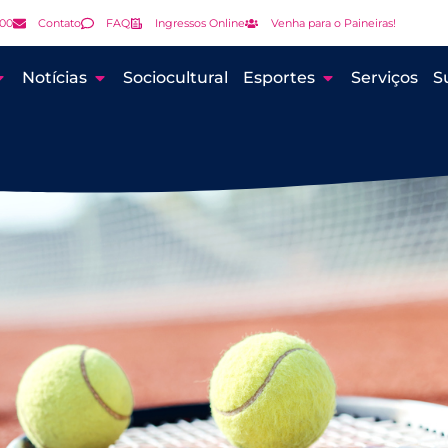
000
Contato
FAQ
Ingressos Online
Venha para o Paineiras!
Notícias
Sociocultural
Esportes
Serviços
S