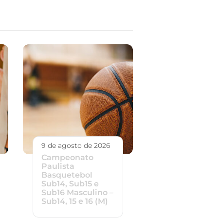
9 de agosto de 2026
Campeonato
Paulista
Basquetebol
Sub14, Sub15 e
Sub16 Masculino –
Sub14, 15 e 16 (M)