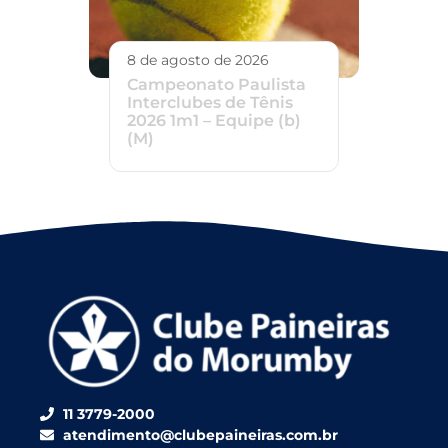
8 de agosto de 2026
Campeonato Paulista
Interclubes de Tênis
2026 1m1 – Equipe (b)
(M)
11 3779-2000
atendimento@clubepaineiras.com.br