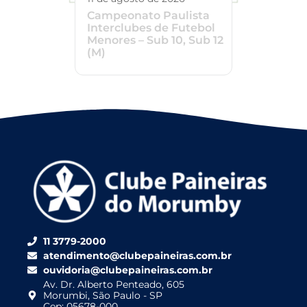
Campeonato Paulista
Interclubes de Futebol
Menores – Sub 10, Sub 12
(M)
11 3779-2000
atendimento@clubepaineiras.com.br
ouvidoria@clubepaineiras.com.br
Av. Dr. Alberto Penteado, 605
Morumbi, São Paulo - SP
Cep: 05678-000