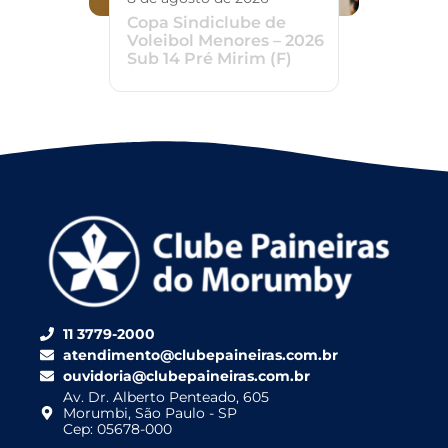
Copa Sindiclube de
Voleibol Menores – 2026
Sub 14 Pré Mirim (F)
11 3779-2000
atendimento@clubepaineiras.com.br
ouvidoria@clubepaineiras.com.br
Av. Dr. Alberto Penteado, 605
Morumbi, São Paulo - SP
Cep: 05678-000