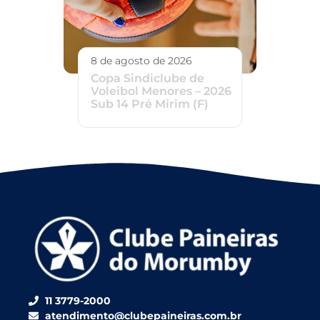
8 de agosto de 2026
Copa Sindiclube de
Voleibol Menores – 2026
Sub 14 Pré Mirim (F)
11 3779-2000
atendimento@clubepaineiras.com.br