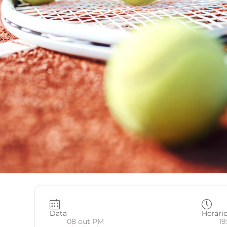
Data
Horári
08 out PM
19