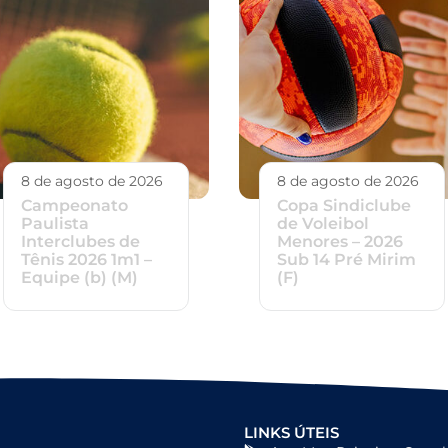
8 de agosto de 2026
8 de agosto de 2026
Campeonato
Copa Sindiclube
Paulista
de Voleibol
Interclubes de
Menores – 2026
Tênis 2026 1m1 –
Sub 14 Pré Mirim
Equipe (b) (M)
(F)
LINKS ÚTEIS