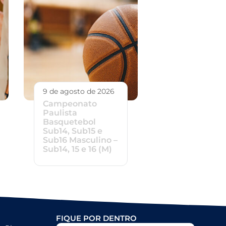
9 de agosto de 2026
Campeonato
Paulista
Basquetebol
Sub14, Sub15 e
Sub16 Masculino –
Sub14, 15 e 16 (M)
FIQUE POR DENTRO