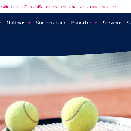
000
Contato
FAQ
Ingressos Online
Venha para o Paineiras!
Notícias
Sociocultural
Esportes
Serviços
S