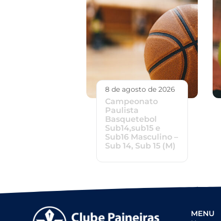
8 de agosto de 2026
Campeonato
Paulista
Basquetebol
Sub14,sub15 e
Sub16 Masculino –
Sub 14, Sub 15 (M)
MENU