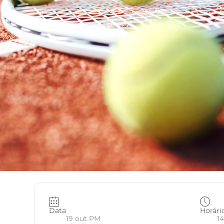
Data
Horári
19 out PM
14