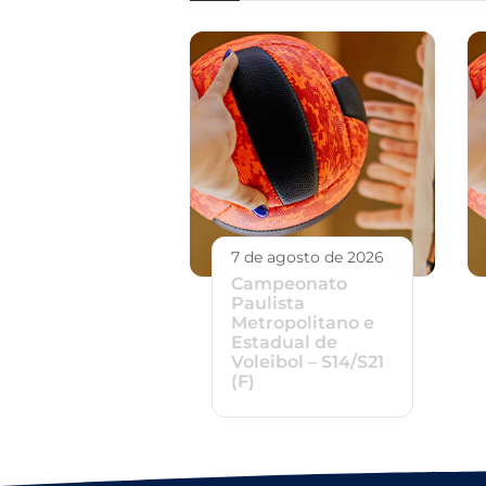
7 de agosto de 2026
Campeonato
Paulista
Metropolitano e
Estadual de
Voleibol – S14/S21
(F)