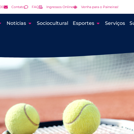
000
Contato
FAQ
Ingressos Online
Venha para o Paineiras!
Notícias
Sociocultural
Esportes
Serviços
S