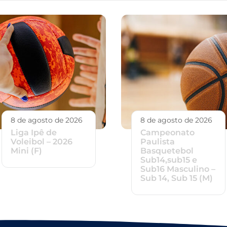
8 de agosto de 2026
8 de agosto de 2026
Liga Ipê de
Campeonato
Voleibol – 2026
Paulista
Mini (F)
Basquetebol
Sub14,sub15 e
Sub16 Masculino –
Sub 14, Sub 15 (M)