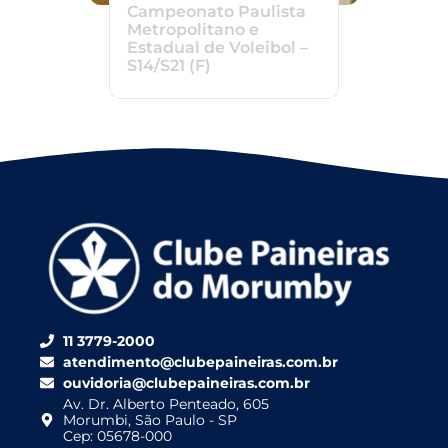
Campeonato Paulista
Metropolitano e
Estadual de Voleibol –
S14/S21 (F)
11 3779-2000
atendimento@clubepaineiras.com.br
ouvidoria@clubepaineiras.com.br
Av. Dr. Alberto Penteado, 605
Morumbi, São Paulo - SP
Cep: 05678-000