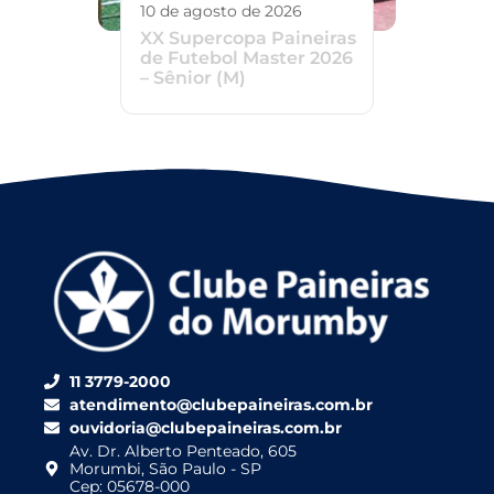
10 de agosto de 2026
XX Supercopa Paineiras
de Futebol Master 2026
– Sênior (M)
11 3779-2000
atendimento@clubepaineiras.com.br
ouvidoria@clubepaineiras.com.br
Av. Dr. Alberto Penteado, 605
Morumbi, São Paulo - SP
Cep: 05678-000