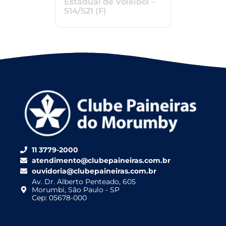
Estadual de Voleibol –
S14/S21 (F)
11 3779-2000
atendimento@clubepaineiras.com.br
ouvidoria@clubepaineiras.com.br
Av. Dr. Alberto Penteado, 605
Morumbi, São Paulo - SP
Cep: 05678-000