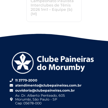
Campeonato Paulista
Interclubes de Tênis
2026 1m1 – Equipe (b)
(M)
11 3779-2000
atendimento@clubepaineiras.com.br
ouvidoria@clubepaineiras.com.br
Av. Dr. Alberto Penteado, 605
Morumbi, São Paulo - SP
Cep: 05678-000