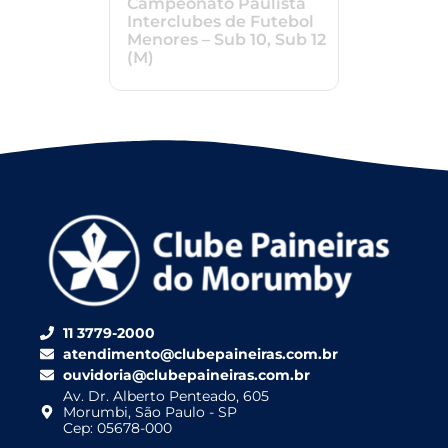
Campeonato Paulista
Interclubes de Futebol
Menores – Sub 10, Sub 12
(M)
11 3779-2000
atendimento@clubepaineiras.com.br
ouvidoria@clubepaineiras.com.br
Av. Dr. Alberto Penteado, 605
Morumbi, São Paulo - SP
Cep: 05678-000