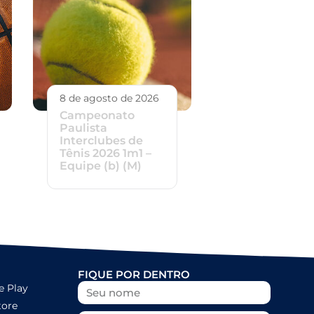
8 de agosto de 2026
Campeonato
Paulista
Interclubes de
Tênis 2026 1m1 –
Equipe (b) (M)
FIQUE POR DENTRO
e Play
tore