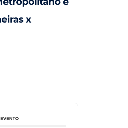
etropolitano e
eiras x
 EVENTO