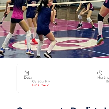
Data
Horári
08 ago PM
16
Finalizado!