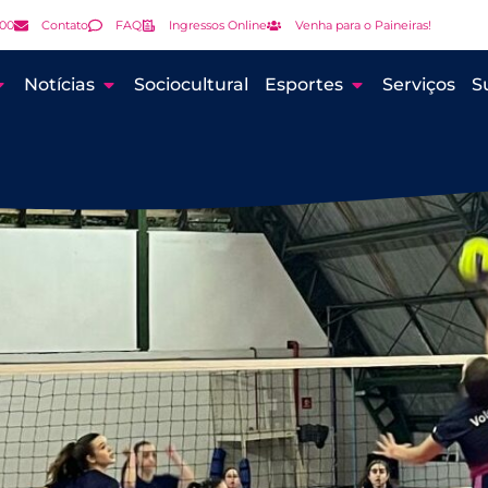
000
Contato
FAQ
Ingressos Online
Venha para o Paineiras!
Notícias
Sociocultural
Esportes
Serviços
S