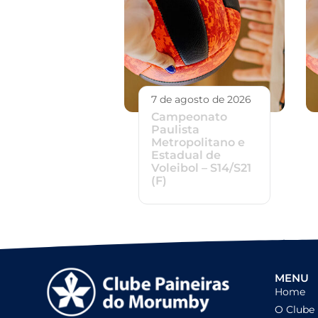
7 de agosto de 2026
Campeonato
Paulista
Metropolitano e
Estadual de
Voleibol – S14/S21
(F)
MENU
Home
O Clube