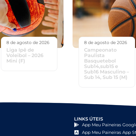
8 de agosto de 2026
8 de agosto de 2026
Liga Ipê de
Campeonato
Voleibol – 2026
Paulista
Mini (F)
Basquetebol
Sub14,sub15 e
Sub16 Masculino –
Sub 14, Sub 15 (M)
LINKS ÚTEIS
App Meu Paineiras Googl
App Meu Paineiras App S