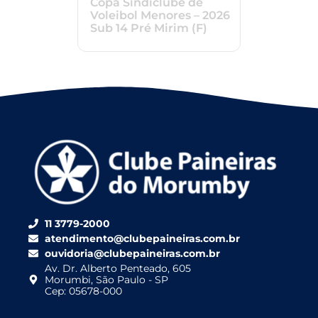
Copa Sindiclube de
Voleibol Menores – 2026
Sub 14 Pré Mirim (F)
11 3779-2000
atendimento@clubepaineiras.com.br
ouvidoria@clubepaineiras.com.br
Av. Dr. Alberto Penteado, 605
Morumbi, São Paulo - SP
Cep: 05678-000