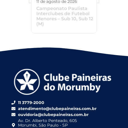
11 de agosto de 2026
Campeonato Paulista
Interclubes de Futebol
Menores – Sub 10, Sub 12
(M)
11 3779-2000
atendimento@clubepaineiras.com.br
ouvidoria@clubepaineiras.com.br
Av. Dr. Alberto Penteado, 605
Morumbi, São Paulo - SP