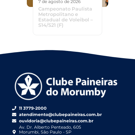
7 de agosto de 2026
Campeonato Paulista
Metropolitano e
Estadual de Voleibol –
S14/S21 (F)
11 3779-2000
atendimento@clubepaineiras.com.br
ouvidoria@clubepaineiras.com.br
Av. Dr. Alberto Penteado, 605
Morumbi, São Paulo - SP