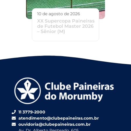
10 de agosto de 2026
XX Supercopa Paineiras
de Futebol Master 2026
– Sênior (M)
11 3779-2000
atendimento@clubepaineiras.com.br
ouvidoria@clubepaineiras.com.br
Av. Dr. Alberto Penteado, 605