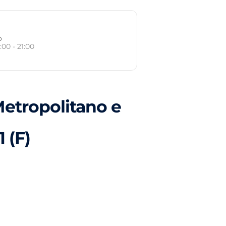
o
:00 - 21:00
etropolitano e
 (F)