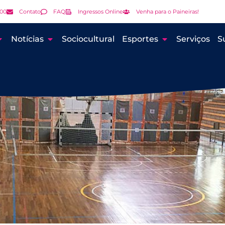
000
Contato
FAQ
Ingressos Online
Venha para o Paineiras!
Notícias
Sociocultural
Esportes
Serviços
S