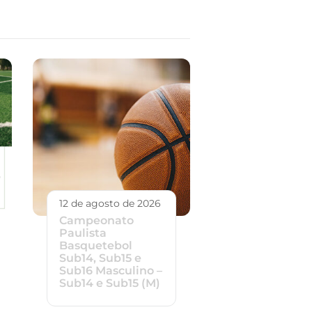
12 de agosto de 2026
Campeonato
Paulista
Basquetebol
Sub14, Sub15 e
Sub16 Masculino –
Sub14 e Sub15 (M)