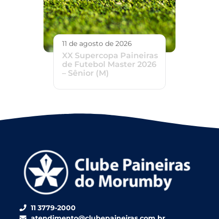
11 de agosto de 2026
XX Supercopa Paineiras
de Futebol Master 2026
– Sênior (M)
11 3779-2000
atendimento@clubepaineiras.com.br