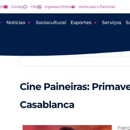
000
Contato
FAQ
Ingressos Online
Venha para o Paineiras!
Notícias
Sociocultural
Esportes
Serviços
S
Cine Paineiras: Primav
Casablanca
Franç