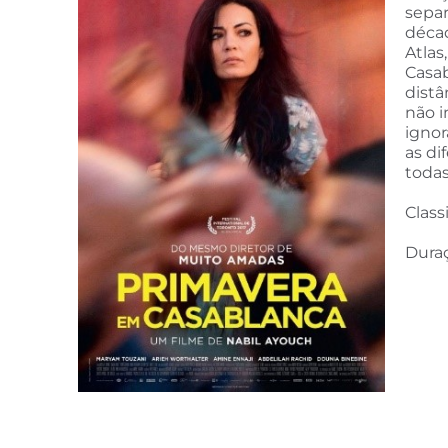
sepa
déca
Atlas
Casab
distâ
não i
ignor
as di
todas
Class
Duraç