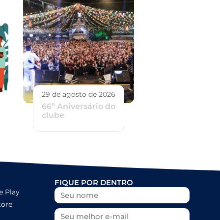
29 de agosto de 2026
66º Aniversário do
clube
FIQUE POR DENTRO
e Play
tore