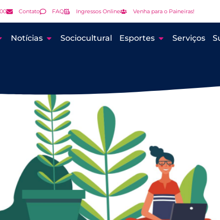
000
Contato
FAQ
Ingressos Online
Venha para o Paineiras!
Notícias
Sociocultural
Esportes
Serviços
S