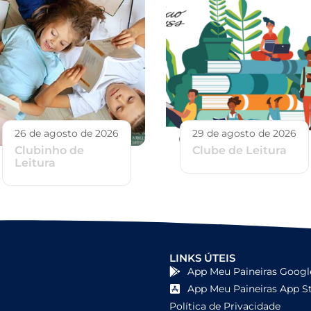
26 de agosto de 2026
29 de agosto de 2026
Clubinho de
Clube de Leitura
Leitura
LINKS ÚTEIS
App Meu Paineiras Googl
App Meu Paineiras App S
Política de Privacidade