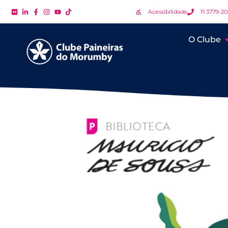
Acessibilidade
11 3779-2
O Clube