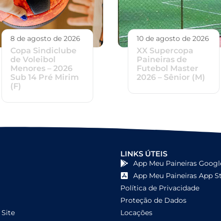
8 de agosto de 2026
10 de agosto de 2026
Copa Sindiclube
XX Supercopa
de Voleibol
Paineiras de
Menores – 2026
Futebol Master
Sub 14 Pré Mirim
2026 – Sênior (M)
(F)
LINKS ÚTEIS
App Meu Paineiras Googl
App Meu Paineiras App S
Política de Privacidade
Proteção de Dados
Site
Locações