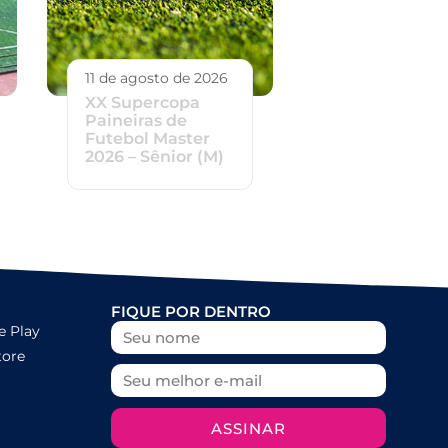
11 de agosto de 2026
XX Supercopa
Paineiras de
Futebol Master
2026 – Sênior (M)
FIQUE POR DENTRO
e Play
tore
ASSINAR