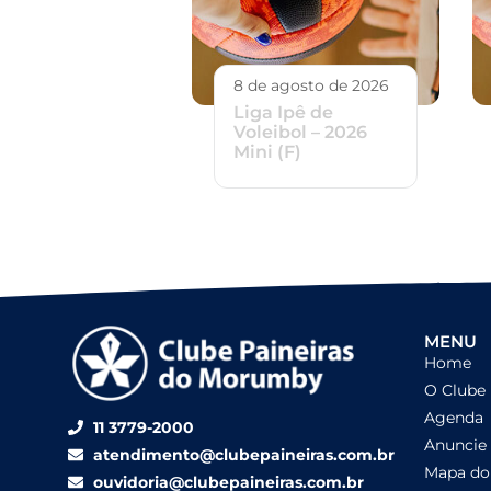
8 de agosto de 2026
Liga Ipê de
Voleibol – 2026
Mini (F)
MENU
Home
O Clube
Agenda
11 3779-2000
Anuncie
atendimento@clubepaineiras.com.br
Mapa do 
ouvidoria@clubepaineiras.com.br