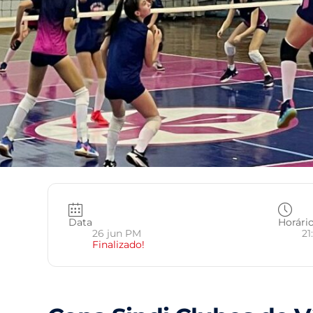
Data
Horári
26 jun PM
21
Finalizado!