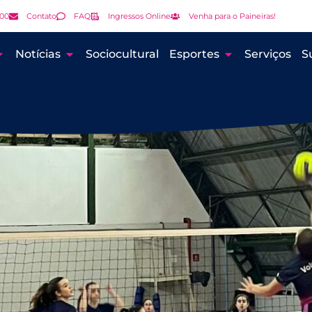
000
Contato
FAQ
Ingressos Online
Venha para o Paineiras!
Notícias
Sociocultural
Esportes
Serviços
S