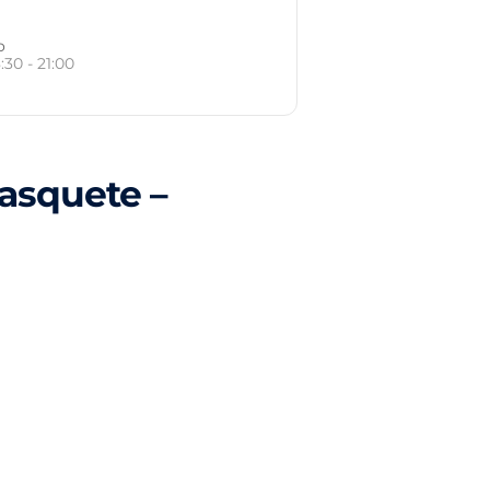
o
:30 - 21:00
asquete –