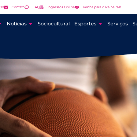
000
Contato
FAQ
Ingressos Online
Venha para o Paineiras!
Notícias
Sociocultural
Esportes
Serviços
S