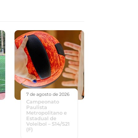
7 de agosto de 2026
Campeonato
Paulista
Metropolitano e
Estadual de
Voleibol – S14/S21
(F)