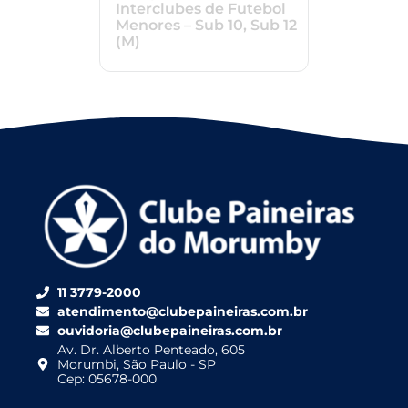
Interclubes de Futebol
Menores – Sub 10, Sub 12
(M)
11 3779-2000
atendimento@clubepaineiras.com.br
ouvidoria@clubepaineiras.com.br
Av. Dr. Alberto Penteado, 605
Morumbi, São Paulo - SP
Cep: 05678-000