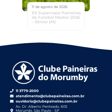
11 de agosto de 2026
XX Supercopa Paineiras
de Futebol Master 2026
– Sênior (M)
11 3779-2000
atendimento@clubepaineiras.com.br
ouvidoria@clubepaineiras.com.br
Av. Dr. Alberto Penteado, 605
Morumbi, São Paulo - SP