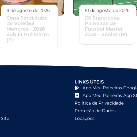
8 de agosto de 2026
10 de agosto de 2026
Copa Sindiclube
XX Supercopa
de Voleibol
Paineiras de
Menores – 2026
Futebol Master
Sub 14 Pré Mirim
2026 – Sênior (M)
(F)
LINKS ÚTEIS
App Meu Paineiras Googl
App Meu Paineiras App S
Política de Privacidade
Proteção de Dados
Site
Locações