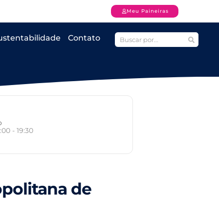
Meu Paineiras
ustentabilidade
Contato
o
:00 - 19:30
politana de