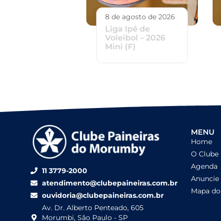
8 de agosto de 2026
Liga Ipê de
Voleibol – 2026
Mini (F)
MENU
Home
O Clube
Agenda
11 3779-2000
Anuncie
atendimento@clubepaineiras.com.br
Mapa do 
ouvidoria@clubepaineiras.com.br
Av. Dr. Alberto Penteado, 605
Morumbi, São Paulo - SP