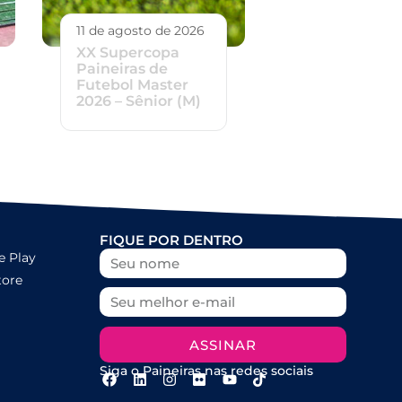
11 de agosto de 2026
XX Supercopa
Paineiras de
Futebol Master
2026 – Sênior (M)
FIQUE POR DENTRO
e Play
tore
ASSINAR
Siga o Paineiras nas redes sociais