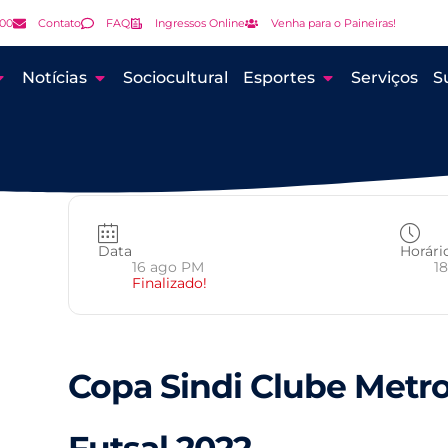
000
Contato
FAQ
Ingressos Online
Venha para o Paineiras!
Notícias
Sociocultural
Esportes
Serviços
S
Data
Horári
16 ago PM
18
Finalizado!
Copa Sindi Clube Metro