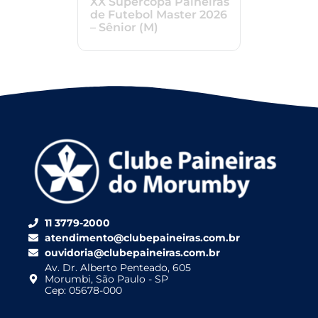
XX Supercopa Paineiras
de Futebol Master 2026
– Sênior (M)
11 3779-2000
atendimento@clubepaineiras.com.br
ouvidoria@clubepaineiras.com.br
Av. Dr. Alberto Penteado, 605
Morumbi, São Paulo - SP
Cep: 05678-000