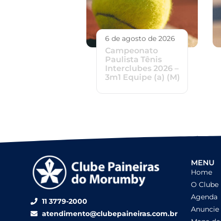
6 de agosto de 2026
Campeonato
Paulista Tênis
Interclubes 2026 –
3m1 Equipe (a) (M)
MENU
Home
O Clube
Agenda
11 3779-2000
Anuncie
atendimento@clubepaineiras.com.br