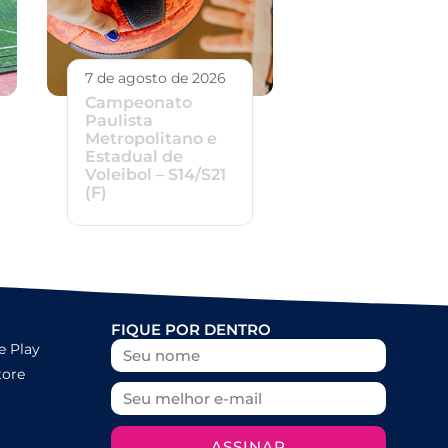
7 de agosto de 2026
Campeonato
Paulista
Metropolitano e
Estadual de
Voleibol – S14/S21
(F)
FIQUE POR DENTRO
e Play
tore
ASSINAR