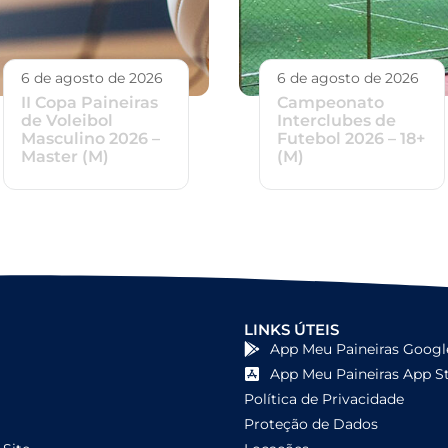
6 de agosto de 2026
6 de agosto de 2026
II Copa Paineiras
Campeonato
de Voleibol
Interclubes de
Masculino 2026 –
Futebol 2026 – 18+
Master (M)
(M)
LINKS ÚTEIS
App Meu Paineiras Googl
App Meu Paineiras App S
Política de Privacidade
Proteção de Dados