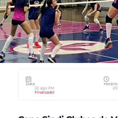
Data
Horário
22 ago PM
20
Finalizado!