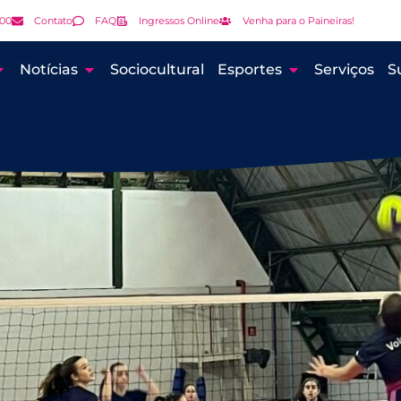
000
Contato
FAQ
Ingressos Online
Venha para o Paineiras!
Notícias
Sociocultural
Esportes
Serviços
S