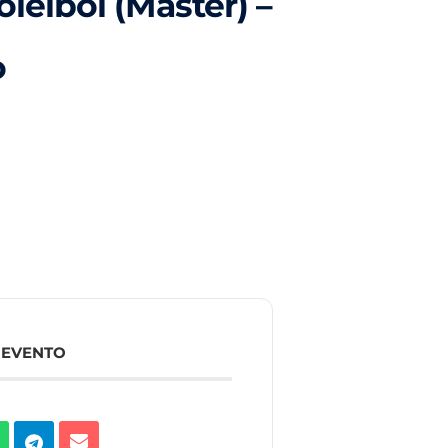
leibol (Master) –
o
 EVENTO