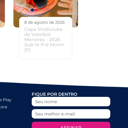
8 de agosto de 2026
Copa Sindiclube
de Voleibol
Menores – 2026
Sub 14 Pré Mirim
(F)
FIQUE POR DENTRO
e Play
tore
ASSINAR