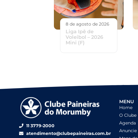
8 de agosto de 2026
Liga Ipê de
Voleibol – 2026
Mini (F)
MENU
Home
O Clube
Agenda
11 3779-2000
Anuncie
atendimento@clubepaineiras.com.br