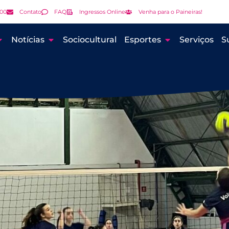
000
Contato
FAQ
Ingressos Online
Venha para o Paineiras!
Notícias
Sociocultural
Esportes
Serviços
S