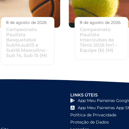
8 de agosto de 2026
8 de agosto de 2026
Campeonato
Campeonato
Paulista
Paulista
Basquetebol
Interclubes de
Sub14,sub15 e
Tênis 2026 1m1 –
Sub16 Masculino –
Equipe (b) (M)
Sub 14, Sub 15 (M)
LINKS ÚTEIS
App Meu Paineiras Googl
App Meu Paineiras App S
Política de Privacidade
Proteção de Dados