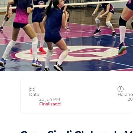
Data
Horári
20 jun PM
20
Finalizado!