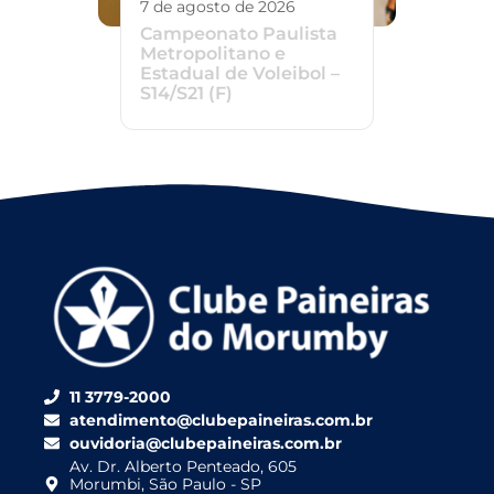
7 de agosto de 2026
Campeonato Paulista
Metropolitano e
Estadual de Voleibol –
S14/S21 (F)
11 3779-2000
atendimento@clubepaineiras.com.br
ouvidoria@clubepaineiras.com.br
Av. Dr. Alberto Penteado, 605
Morumbi, São Paulo - SP