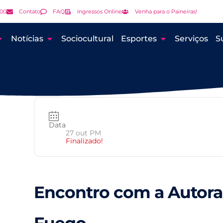
000
Contato
FAQ
Ingressos Online
Venha para o Paineiras!
Notícias
Sociocultural
Esportes
Serviços
S
Data
27 out PM
Finalizado!
Encontro com a Autora