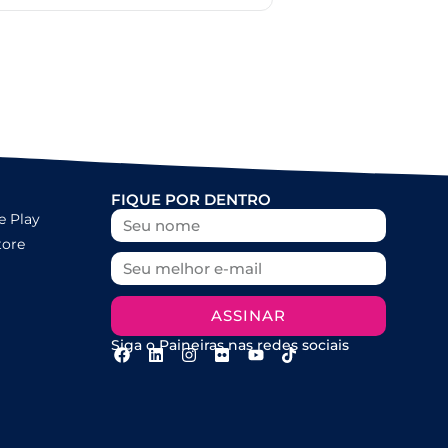
FIQUE POR DENTRO
e Play
tore
ASSINAR
Siga o Paineiras nas redes sociais