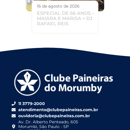
16 de agosto de 2026
ESPECIAL DE 66 ANOS –
MAIARA E MARISA + DJ
RAFAEL REIS
11 3779-2000
atendimento@clubepaineiras.com.br
ouvidoria@clubepaineiras.com.br
Av. Dr. Alberto Penteado, 605
Morumbi, São Paulo - SP