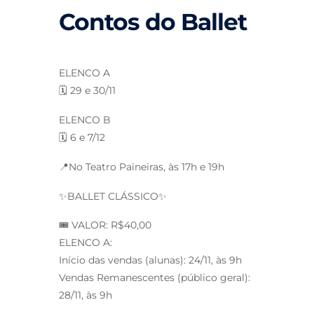
Contos do Ballet
ELENCO A
🗓️ 29 e 30/11
ELENCO B
🗓️ 6 e 7/12
📍No Teatro Paineiras, às 17h e 19h
✨BALLET CLÁSSICO✨
🎟️ VALOR: R$40,00
ELENCO A:
Início das vendas (alunas): 24/11, às 9h
Vendas Remanescentes (público geral):
28/11, às 9h