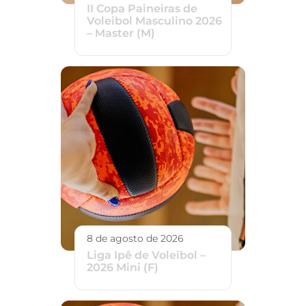
II Copa Paineiras de
Voleibol Masculino 2026
– Master (M)
8 de agosto de 2026
Liga Ipê de Voleibol –
2026 Mini (F)